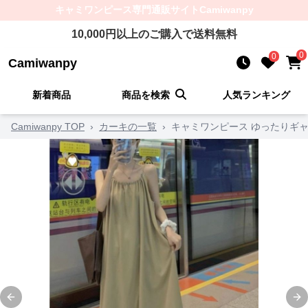
キャミワンピース
専門通販サイト
Camiwanpy
10,000
円以上のご購入で送料無料
0
0
Camiwanpy
新着商品
商品を検索
人気ランキング
Camiwanpy TOP
›
カーキの一覧
›
キャミワンピース ゆったりギ
Previous slide
Ne