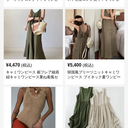
ース
ース
¥
4,470
¥
5,400
(税込)
(税込)
キャミワンピース 裾フレア細肩
韓国風プリーツニットキャミワ
紐キャミワンピース重ね着風セ
ンピース ブイネック夏ワンピー
ット
ス