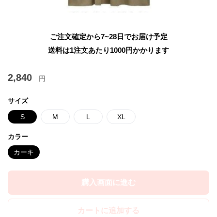
ご注文確定から7~28日でお届け予定
送料は1注文あたり
1000
円かかります
2,840
円
サイズ
S
M
L
XL
カラー
カーキ
購入画面に進む
カートに追加する