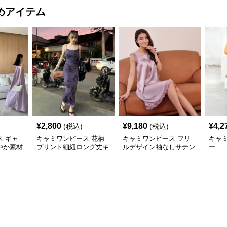
めアイテム
¥
2,800
¥
9,180
¥
4,2
(税込)
(税込)
 ギャ
キャミワンピース 花柄
キャミワンピース フリ
キャ
やか素材
プリント細紐ロング丈キ
ルデザイン袖なしサテン
ー
ャミワン
ャミワンピース 紫
ナイトドレス