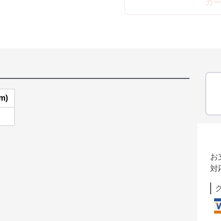
カー
m)
お
対