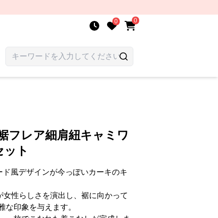
0
0
 裾フレア細肩紐キャミワ
セット
ード風デザインが今っぽいカーキのキ
が女性らしさを演出し、裾に向かって
雅な印象を与えます。