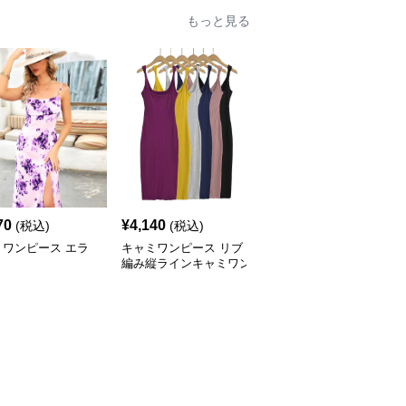
もっと見る
70
¥
4,140
¥
3,980
(税込)
(税込)
(税込)
ミワンピース エラ
キャミワンピース リブ
キャミワンピース レー
編み縦ラインキャミワン
ス肩飾りスリットロング
ピース
ドレス