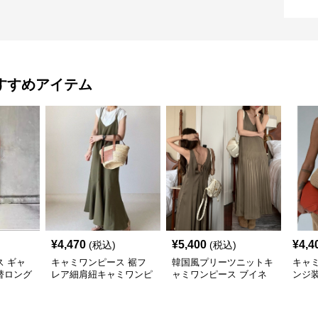
すすめアイテム
¥
4,470
¥
5,400
¥
4,4
(税込)
(税込)
 ギャ
キャミワンピース 裾フ
韓国風プリーツニットキ
キャ
替ロング
レア細肩紐キャミワンピ
ャミワンピース ブイネ
ンジ
ース
ース重ね着風セット
ック夏ワンピース
ワン