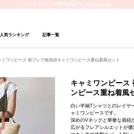
キャミワンピース
専門通販サイト
Camiwanpy
人気ランキング
記事一覧
ャミワンピース 裾フレア細肩紐キャミワンピース重ね着風セット
キャミワンピース
ンピース重ね着風
白い半袖Tシャツとのレイヤ
ャミワンピースです。
深めのVネックと華奢な肩紐
広がるフレアシルエットが優