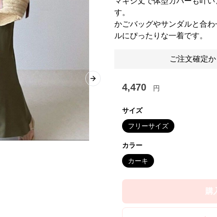
マキシ丈で体型カバーも叶い
す。
かごバッグやサンダルと合わ
ルにぴったりな一着です。
ご注文確定か
Next slide
4,470
円
サイズ
フリーサイズ
カラー
カーキ
購