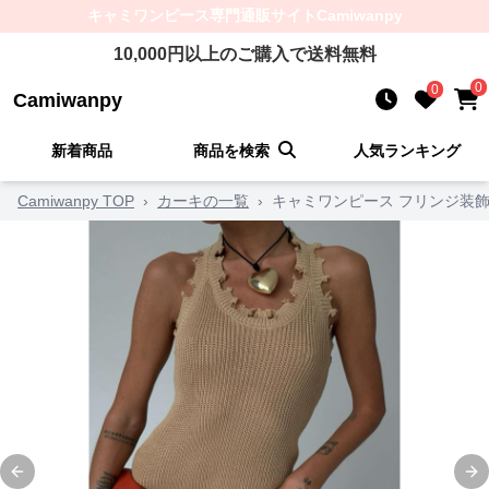
キャミワンピース
専門通販サイト
Camiwanpy
10,000
円以上のご購入で送料無料
0
0
Camiwanpy
新着商品
商品を検索
人気ランキング
Camiwanpy TOP
›
カーキの一覧
›
キャミワンピース フリンジ装
Previous slide
Ne