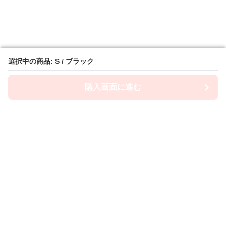
選択中の商品: S / ブラック
選択中の商品: S / ブラック
購入画面に進む
購入画面に進む
Camiwanpy
について