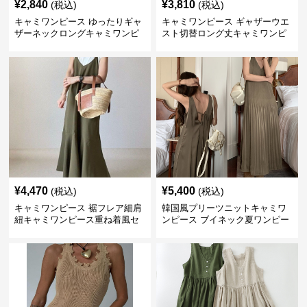
¥
2,840
¥
3,810
(税込)
(税込)
キャミワンピース ゆったりギャ
キャミワンピース ギャザーウエ
ザーネックロングキャミワンピ
スト切替ロング丈キャミワンピ
ース
ース
¥
4,470
¥
5,400
(税込)
(税込)
キャミワンピース 裾フレア細肩
韓国風プリーツニットキャミワ
紐キャミワンピース重ね着風セ
ンピース ブイネック夏ワンピー
ット
ス