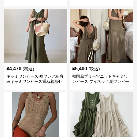
ース
ース
¥
4,470
¥
5,400
(税込)
(税込)
キャミワンピース 裾フレア細肩
韓国風プリーツニットキャミワ
紐キャミワンピース重ね着風セ
ンピース ブイネック夏ワンピー
ット
ス