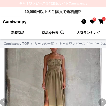
キャミワンピース
専門通販サイト
Camiwanpy
10,000
円以上のご購入で送料無料
0
0
Camiwanpy
新着商品
商品を検索
人気ランキング
Camiwanpy TOP
›
カーキの一覧
›
キャミワンピース ギャザーウ
Previous slide
Ne