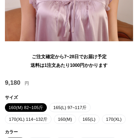
ご注文確定から7~28日でお届け予定
送料は1注文あたり
1000
円かかります
9,180
円
サイズ
160(M) 82~105斤
165(L) 97~117斤
170(XL) 114~132斤
160(M)
165(L)
170(XL)
カラー