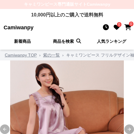
キャミワンピース
専門通販サイト
Camiwanpy
10,000
円以上のご購入で送料無料
0
0
Camiwanpy
新着商品
商品を検索
人気ランキング
Camiwanpy TOP
›
紫の一覧
›
キャミワンピース フリルデザイン
Previous slide
Ne