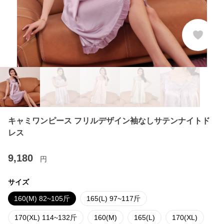
キャミワンピース フリルデザイン袖なしサテンナイトド
レス
9,180
円
サイズ
160(M) 82~105斤
165(L) 97~117斤
170(XL) 114~132斤
160(M)
165(L)
170(XL)