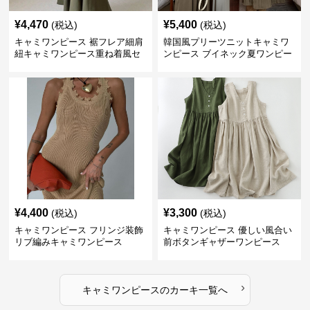
¥
4,470
¥
5,400
(税込)
(税込)
キャミワンピース 裾フレア細肩
韓国風プリーツニットキャミワ
紐キャミワンピース重ね着風セ
ンピース ブイネック夏ワンピー
ット
ス
¥
4,400
¥
3,300
(税込)
(税込)
キャミワンピース フリンジ装飾
キャミワンピース 優しい風合い
リブ編みキャミワンピース
前ボタンギャザーワンピース
›
キャミワンピース
の
カーキ
一覧へ