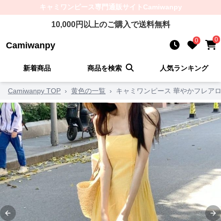
キャミワンピース
専門通販サイト
Camiwanpy
10,000
円以上のご購入で送料無料
0
0
Camiwanpy
新着商品
商品を検索
人気ランキング
Camiwanpy TOP
›
黄色の一覧
›
キャミワンピース 華やかフレア
Previous slide
Ne