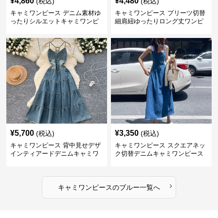
¥
4,860
¥
4,480
(税込)
(税込)
キャミワンピース デニム素材ゆ
キャミワンピース プリーツ切替
ったりシルエットキャミワンピ
細肩紐ゆったりロング丈ワンピ
ース
ース
¥
5,700
¥
3,350
(税込)
(税込)
キャミワンピース 背中見せデザ
キャミワンピース スクエアネッ
インティアードデニムキャミワ
ク切替デニムキャミワンピース
ンピース
›
キャミワンピース
の
ブルー
一覧へ