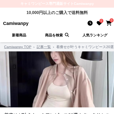
キャミワンピース
専門通販サイト
Camiwanpy
10,000
円以上のご購入で送料無料
0
0
Camiwanpy
新着商品
商品を検索
人気ランキング
Camiwanpy TOP
›
記事一覧
›
着痩せが叶うキャミワンピース20