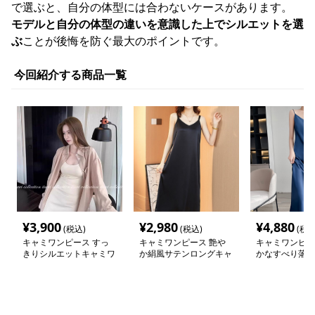
で選ぶと、自分の体型には合わないケースがあります。
モデルと自分の体型の違いを意識した上でシルエットを選
ぶ
ことが後悔を防ぐ最大のポイントです。
今回紹介する商品一覧
¥
3,900
¥
2,980
¥
4,880
(税込)
(税込)
(税込
キャミワンピース すっ
キャミワンピース 艶や
キャミワンピー
きりシルエットキャミワ
か絹風サテンロングキャ
かなすべり落ち
ンピース
ミワンピース
ワンピース