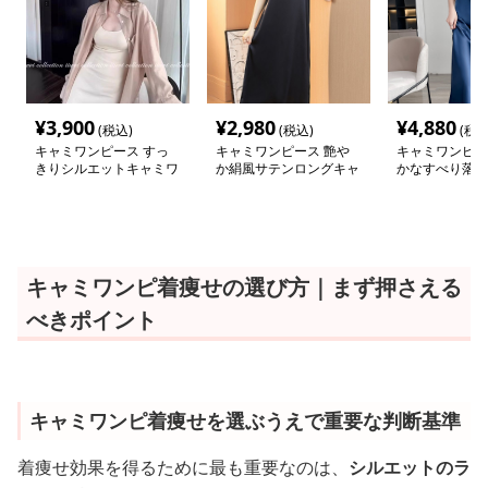
¥
3,900
¥
2,980
¥
4,880
(税込)
(税込)
(税込
キャミワンピース すっ
キャミワンピース 艶や
キャミワンピー
きりシルエットキャミワ
か絹風サテンロングキャ
かなすべり落ち
ンピース
ミワンピース
ワンピース
キャミワンピ着痩せの選び方｜まず押さえる
べきポイント
キャミワンピ着痩せを選ぶうえで重要な判断基準
着痩せ効果を得るために最も重要なのは、
シルエットのラ