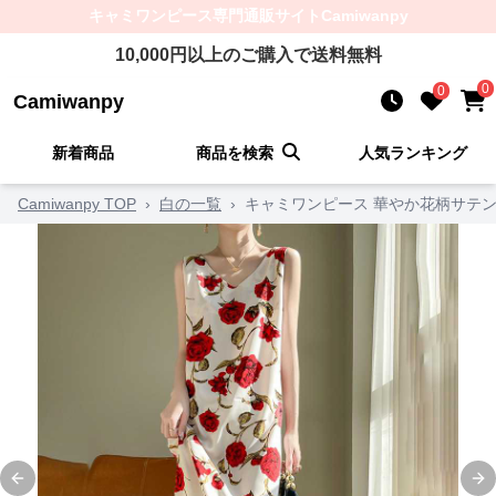
キャミワンピース
専門通販サイト
Camiwanpy
10,000
円以上のご購入で送料無料
0
0
Camiwanpy
新着商品
商品を検索
人気ランキング
Camiwanpy TOP
›
白の一覧
›
キャミワンピース 華やか花柄サテ
Previous slide
Ne