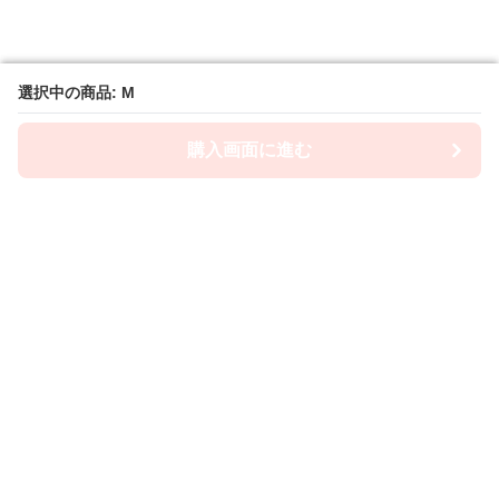
選択中の商品: M
選択中の商品: M
購入画面に進む
購入画面に進む
Camiwanpy
について