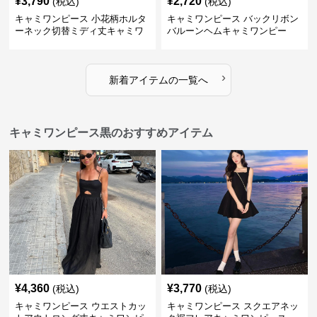
¥
3,790
¥
2,720
(税込)
(税込)
キャミワンピース 小花柄ホルタ
キャミワンピース バックリボン
ーネック切替ミディ丈キャミワ
バルーンヘムキャミワンピー
ンピース 白
ス 白
›
新着アイテムの一覧へ
キャミワンピース黒のおすすめアイテム
¥
4,360
¥
3,770
(税込)
(税込)
キャミワンピース ウエストカッ
キャミワンピース スクエアネッ