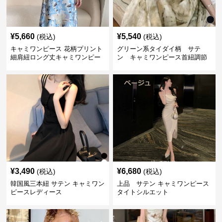
¥
5,660
¥
5,540
(税込)
(税込)
キャミワンピース 花柄プリント
グリーン系タイダイ柄 サテ
細肩紐ロング丈キャミワンピー
ン キャミワンピース首紐調節
ス
可能
¥
3,490
¥
6,680
(税込)
(税込)
韓国風三本紐 サテン キャミワン
上品 サテン キャミワンピース
ピースレディース
タイトシルエット