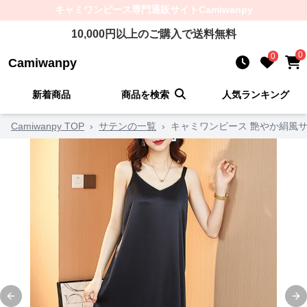
キャミワンピース
専門通販サイト
Camiwanpy
10,000
円以上のご購入で送料無料
0
0
Camiwanpy
新着商品
商品を検索
人気ランキング
Camiwanpy TOP
›
サテンの一覧
›
キャミワンピース 艶やか絹風
Previous slide
Ne