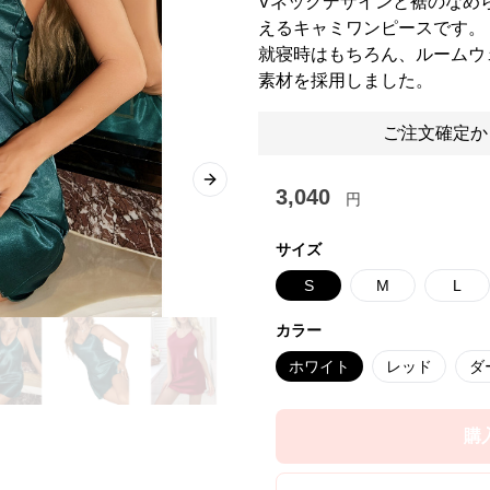
Vネックデザインと裾のなめ
えるキャミワンピースです。
就寝時はもちろん、ルームウ
素材を採用しました。
ご注文確定か
Next slide
3,040
円
サイズ
S
M
L
カラー
ホワイト
レッド
ダ
購