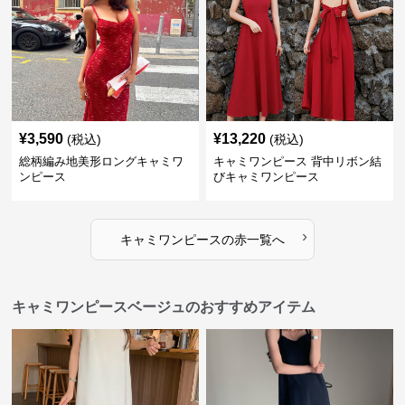
¥
3,590
¥
13,220
(税込)
(税込)
総柄編み地美形ロングキャミワ
キャミワンピース 背中リボン結
ンピース
びキャミワンピース
›
キャミワンピース
の
赤
一覧へ
キャミワンピースベージュのおすすめアイテム