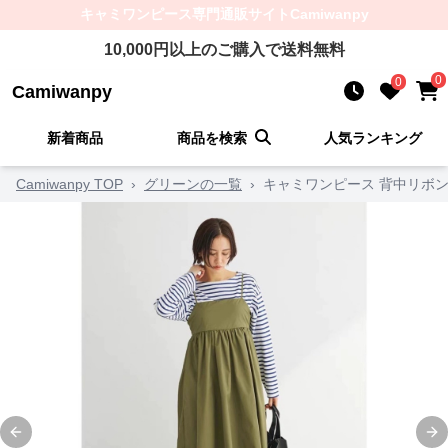
キャミワンピース
専門通販サイト
Camiwanpy
10,000
円以上のご購入で送料無料
0
0
Camiwanpy
新着商品
商品を検索
人気ランキング
Camiwanpy TOP
›
グリーンの一覧
›
キャミワンピース 背中リボ
Previous slide
Ne