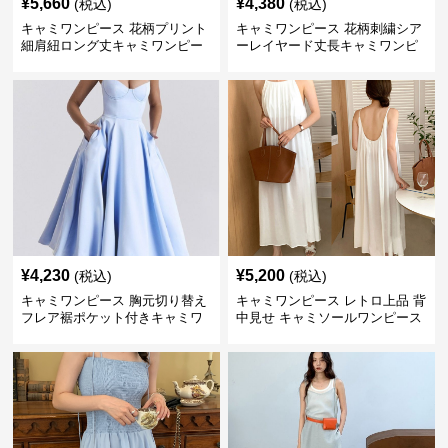
¥
5,660
¥
4,380
(税込)
(税込)
キャミワンピース 花柄プリント
キャミワンピース 花柄刺繍シア
細肩紐ロング丈キャミワンピー
ーレイヤード丈長キャミワンピ
ス
ース
¥
4,230
¥
5,200
(税込)
(税込)
キャミワンピース 胸元切り替え
キャミワンピース レトロ上品 背
フレア裾ポケット付きキャミワ
中見せ キャミソールワンピース
ンピース