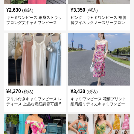
¥
2,630
¥
3,350
(税込)
(税込)
キャミワンピース 細身ストラッ
ピンク キャミワンピース 裾切
プロング丈キャミワンピース
替ブイネックノースリーブロン
グワンピース
¥
4,270
¥
3,430
(税込)
(税込)
フリル付きキャミワンピース レ
キャミワンピース 花柄プリント
ディース 上品な肩紐調節可能 5
細肩紐ミディ丈キャミワンピー
色展開
ス