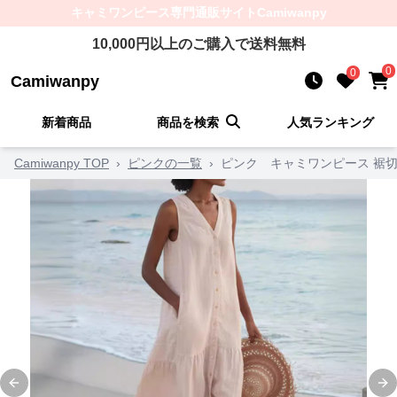
キャミワンピース
専門通販サイト
Camiwanpy
10,000
円以上のご購入で送料無料
0
0
Camiwanpy
新着商品
商品を検索
人気ランキング
Camiwanpy TOP
›
ピンクの一覧
›
ピンク キャミワンピース 裾
Previous slide
Ne