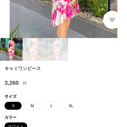
キャミワンピース
3,260
円
サイズ
S
M
L
XL
カラー
ホワイト