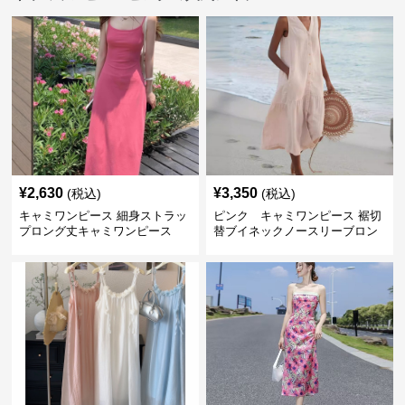
¥
2,630
¥
3,350
(税込)
(税込)
キャミワンピース 細身ストラッ
ピンク キャミワンピース 裾切
プロング丈キャミワンピース
替ブイネックノースリーブロン
グワンピース