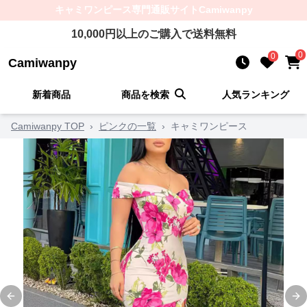
キャミワンピース
専門通販サイト
Camiwanpy
10,000
円以上のご購入で送料無料
0
0
Camiwanpy
新着商品
商品を検索
人気ランキング
Camiwanpy TOP
›
ピンクの一覧
›
キャミワンピース
Previous slide
Ne