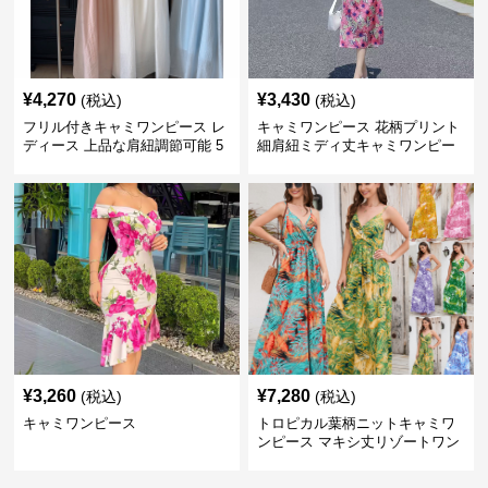
¥
4,270
¥
3,430
(税込)
(税込)
フリル付きキャミワンピース レ
キャミワンピース 花柄プリント
ディース 上品な肩紐調節可能 5
細肩紐ミディ丈キャミワンピー
色展開
ス
¥
3,260
¥
7,280
(税込)
(税込)
キャミワンピース
トロピカル葉柄ニットキャミワ
ンピース マキシ丈リゾートワン
ピース