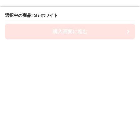
選択中の商品: S / ホワイト
選択中の商品: S / ホワイト
購入画面に進む
購入画面に進む
Camiwanpy
について
利用規約