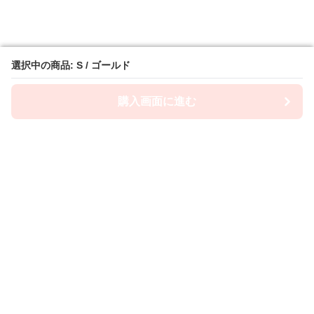
選択中の商品: S / ゴールド
選択中の商品: S / ゴールド
購入画面に進む
購入画面に進む
Camiwanpy
について