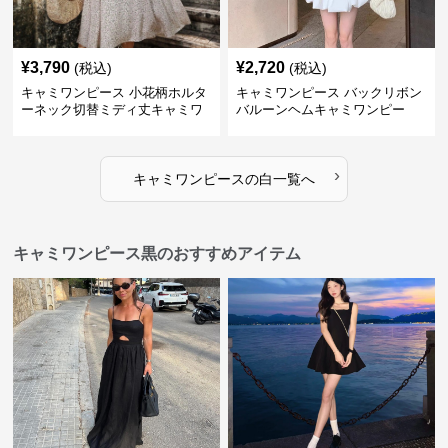
¥
3,790
¥
2,720
(税込)
(税込)
キャミワンピース 小花柄ホルタ
キャミワンピース バックリボン
ーネック切替ミディ丈キャミワ
バルーンヘムキャミワンピー
ンピース 白
ス 白
›
キャミワンピース
の
白
一覧へ
キャミワンピース黒のおすすめアイテム