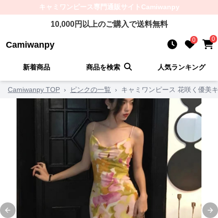
キャミワンピース
専門通販サイト
Camiwanpy
10,000
円以上のご購入で送料無料
0
0
Camiwanpy
新着商品
商品を検索
人気ランキング
Camiwanpy TOP
›
ピンクの一覧
›
キャミワンピース 花咲く優美
Previous slide
Ne