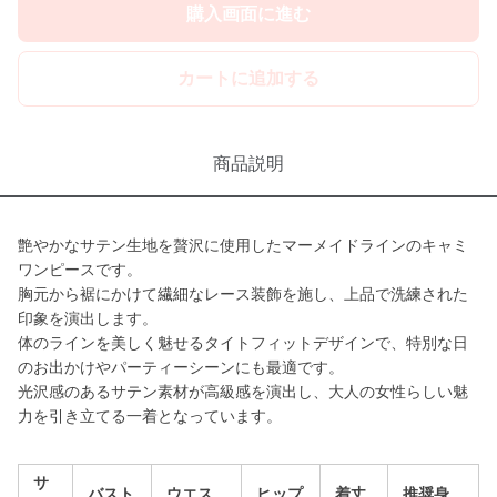
購入画面に進む
カートに追加する
商品説明
艶やかなサテン生地を贅沢に使用したマーメイドラインのキャミ
ワンピースです。
胸元から裾にかけて繊細なレース装飾を施し、上品で洗練された
印象を演出します。
体のラインを美しく魅せるタイトフィットデザインで、特別な日
のお出かけやパーティーシーンにも最適です。
光沢感のあるサテン素材が高級感を演出し、大人の女性らしい魅
力を引き立てる一着となっています。
サ
バスト
ウエス
ヒップ
着丈
推奨身