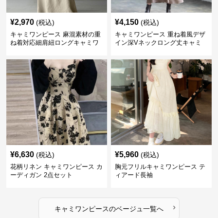
¥
2,970
¥
4,150
(税込)
(税込)
キャミワンピース 麻混素材の重
キャミワンピース 重ね着風デザ
ね着対応細肩紐ロングキャミワ
イン深Vネックロング丈キャミ
ンピース
ワンピース
¥
6,630
¥
5,960
(税込)
(税込)
花柄リネン キャミワンピース カ
胸元フリルキャミワンピース テ
ーディガン 2点セット
ィアード長袖
›
キャミワンピース
の
ベージュ
一覧へ