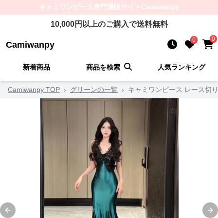
キャミワンピース
専門通販サイト
Camiwanpy
10,000
円以上のご購入で送料無料
0
0
Camiwanpy
新着商品
商品を検索
人気ランキング
Camiwanpy TOP
›
グリーンの一覧
›
キャミワンピース レース切
Previous slide
Ne