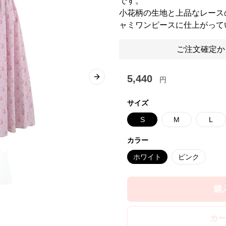
です。
小花柄の生地と上品なレース
ャミワンピースに仕上がって
ご注文確定か
5,440
円
Next slide
サイズ
S
M
L
カラー
ホワイト
ピンク
購
カー