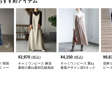
おすすめアイテム
¥
2,970
¥
4,150
¥
6,6
(税込)
(税込)
 韓国
キャミワンピース 麻混
キャミワンピース 重ね
花柄
ミソー
素材の重ね着対応細肩紐
着風デザイン深Vネック
ピース
ロングキャミワンピース
ロング丈キャミワンピー
セッ
ス