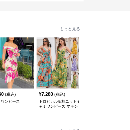
もっと見る
60
¥
7,280
¥
8,380
(税込)
(税込)
(税込)
ミワンピース
トロピカル葉柄ニットキ
キャミワンピース ライ
ャミワンピース マキシ
ンストーン装飾ドレープ
丈リゾートワンピース
ネック光沢キャミワンピ
ース