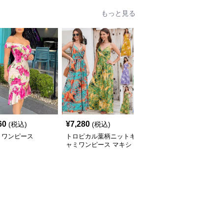
もっと見る
60
¥
7,280
¥
8,380
(税込)
(税込)
(税込)
ミワンピース
トロピカル葉柄ニットキ
キャミワンピース ライ
ャミワンピース マキシ
ンストーン装飾ドレープ
丈リゾートワンピース
ネック光沢キャミワンピ
ース