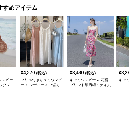
すすめアイテム
¥
4,270
¥
3,430
¥
3,2
(税込)
(税込)
ワンピー
フリル付きキャミワンピ
キャミワンピース 花柄
キャ
ックノ
ース レディース 上品な
プリント細肩紐ミディ丈
グワンピ
肩紐調節可能 5色展開
キャミワンピース