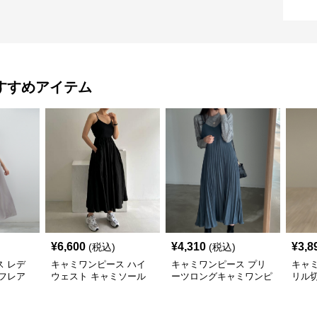
すすめアイテム
¥
6,600
¥
4,310
¥
3,8
(税込)
(税込)
 レデ
キャミワンピース ハイ
キャミワンピース プリ
キャ
フレア
ウェスト キャミソール
ーツロングキャミワンピ
リル
ワンピース
ース
ミワ