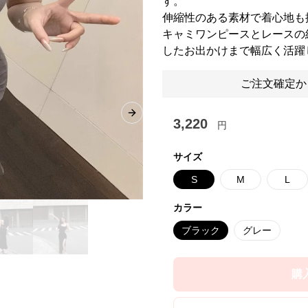
す。
伸縮性のある素材で着心地も
キャミワンピースとレースの
したお出かけまで幅広く活躍
ご注文確定か
Next slide
3,220
円
サイズ
S
M
L
カラー
ブラック
グレー
購