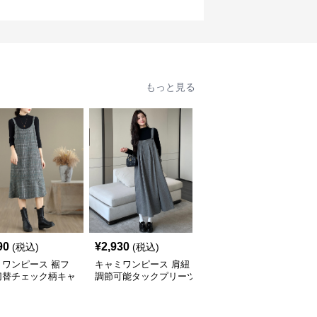
もっと見る
90
¥
2,930
¥
3,890
(税込)
(税込)
(税込)
ミワンピース 裾フ
キャミワンピース 肩紐
キャミワンピース 裾フ
切替チェック柄キャ
調節可能タックプリーツ
レアマーメイドラインキ
ンピース
吊りスカートワンピース
ャミワンピース