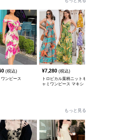
もっと見る
60
¥
7,280
¥
8,380
(税込)
(税込)
(税込)
ミワンピース
トロピカル葉柄ニットキ
キャミワンピース ライ
ャミワンピース マキシ
ンストーン装飾ドレープ
丈リゾートワンピース
ネック光沢キャミワンピ
ース
もっと見る