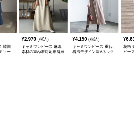
¥
2,970
¥
4,150
¥
6,6
(税込)
(税込)
 韓国
キャミワンピース 麻混
キャミワンピース 重ね
花柄
ミソー
素材の重ね着対応細肩紐
着風デザイン深Vネック
ピース
ロングキャミワンピース
ロング丈キャミワンピー
セッ
ス