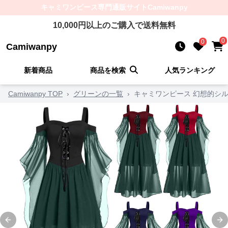
キャミワンピース
専門通販サイト
Camiwanpy
10,000
円以上のご購入で送料無料
0
0
Camiwanpy
新着商品
商品を検索
人気ランキング
Camiwanpy TOP
›
グリーンの一覧
›
キャミワンピース 幻想的シ
Previous slide
Ne