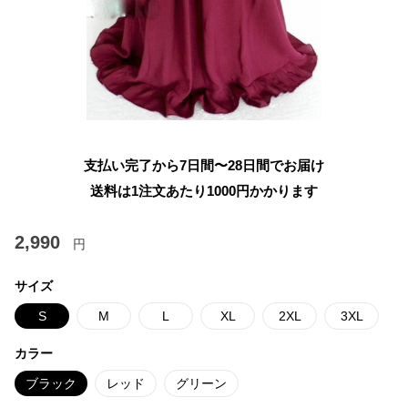
支払い完了から7日間〜28日間でお届け
送料は1注文あたり
1000
円かかります
2,990
円
サイズ
S
M
L
XL
2XL
3XL
カラー
ブラック
レッド
グリーン