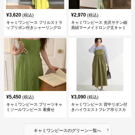
¥
3,620
¥
2,970
(税込)
(税込)
キャミワンピース フリルストラ
キャミワンピース 光沢サテン細
ップリボン付きシャーリングロ
肩紐マーメイドロング丈キャミ
ングキャミワンピース グリー
ワンピース グリーン
ン
¥
5,450
¥
3,090
(税込)
(税込)
キャミワンピース プリーツキャ
キャミワンピース 背中リボン付
ミソールワンピース 着痩せ
きハイウエストフレア吊りスカ
ート
›
キャミワンピース
の
グリーン
一覧へ