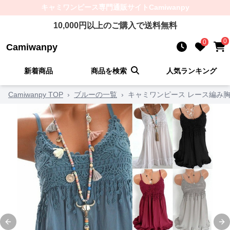
キャミワンピース
専門通販サイト
Camiwanpy
10,000
円以上のご購入で送料無料
0
0
Camiwanpy
新着商品
商品を検索
人気ランキング
Camiwanpy TOP
›
ブルーの一覧
›
キャミワンピース レース編み
Previous slide
Ne