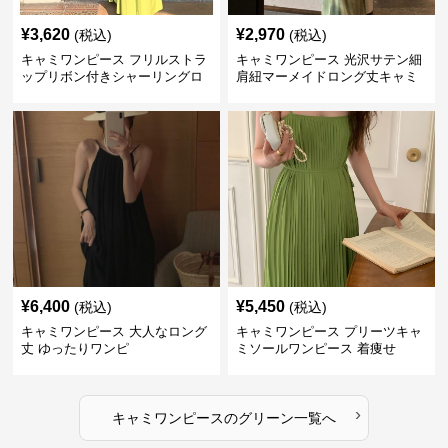
¥
3,620
¥
2,970
(税込)
(税込)
キャミワンピース フリルストラ
キャミワンピース 光沢サテン細
ップリボン付きシャーリングロ
肩紐マーメイドロング丈キャミ
ングキャミワンピース グリー
ワンピース グリーン
ン
¥
6,400
¥
5,450
(税込)
(税込)
キャミワンピース 大人なロング
キャミワンピース プリーツキャ
丈 ゆったりワンピ
ミソールワンピース 着痩せ
›
キャミワンピース
の
グリーン
一覧へ