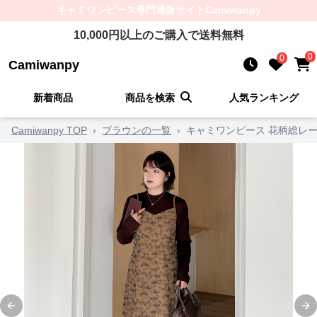
キャミワンピース
専門通販サイト
Camiwanpy
10,000
円以上のご購入で送料無料
0
0
Camiwanpy
新着商品
商品を検索
人気ランキング
Camiwanpy TOP
›
ブラウンの一覧
›
キャミワンピース 花柄総レ
Previous slide
Ne