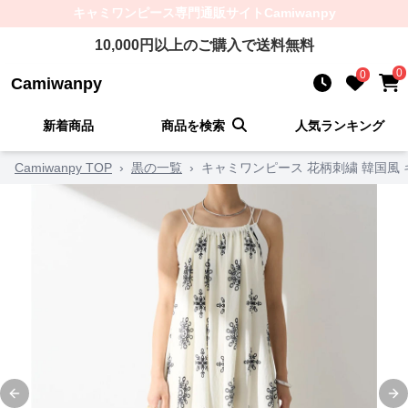
キャミワンピース
専門通販サイト
Camiwanpy
10,000
円以上のご購入で送料無料
0
0
Camiwanpy
新着商品
商品を検索
人気ランキング
Camiwanpy TOP
›
黒の一覧
›
キャミワンピース 花柄刺繍 韓国風
Previous slide
Ne