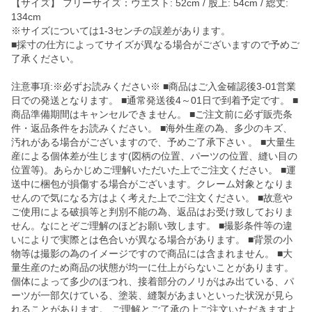
【サイズ】 フリーサイズ：ウエスト: 52cm / 股上: 54cm / 総丈:
134cm
※サイズについては1-3センチの誤差があります。
■採寸の仕方によってサイズが異なる場合がございますので予めご
了承ください。
注意事項:※必ずお読みください※ ■商品はご入金確認後3-01営業
日での発送となります。 ■通常発送後4～01日で到着予定です。 ■
商品準備期間はキャンセルできません。 ■ご注文前に必ず販売条
件・返品条件をお読みください。 ■海外生産の為、多少のキズ、
汚れがある場合がございますので、予めご了承下さい 。 ■大量生
産による個体差が生じます(図柄の位置、パーツの位置、縫い目の
位置等)。あらかじめご理解いただいた上でご注文ください。 ■運
送中に梱包が損傷する場合がございます。クレーム対象となりま
せんので気になる方はよく考えた上でご注文ください。 ■故意や
ご使用による破損等と判別不能の為、返品はお受け致しておりま
せん。なにとぞご理解のほどお願い致します。 ■撮影条件等の違
いによりで実際とは色合いが異なる場合があります。 ■背景の小
物等は撮影の為のイメージですので商品には含まれません。 ■大
量生産のため商品の状態が均一に仕上がらないことがあります。
個体によって多少のほつれ、接着部分のノリがはみ出ている、パ
ーツが一部欠けている、塗装、縫製があまいといった状況が見ら
れることがあります。 ご理解とご了承の上ご注文いただきますよ