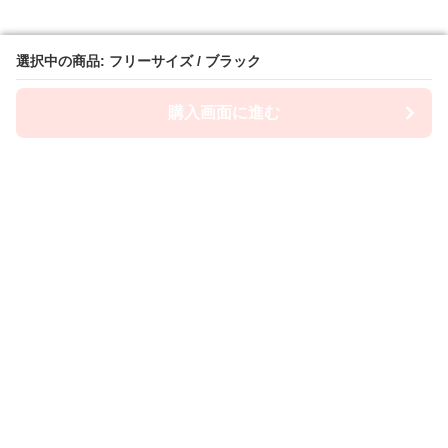
選択中の商品: フリーサイズ / ブラック
選択中の商品: フリーサイズ / ブラック
購入画面に進む
購入画面に進む
Camiwanpy
について
利用規約