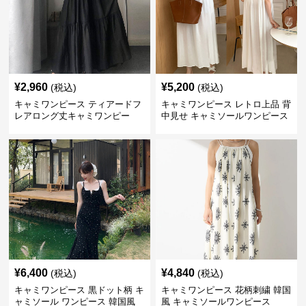
¥
2,960
¥
5,200
(税込)
(税込)
キャミワンピース ティアードフ
キャミワンピース レトロ上品 背
レアロング丈キャミワンピー
中見せ キャミソールワンピース
ス 黒
¥
6,400
¥
4,840
(税込)
(税込)
キャミワンピース 黒ドット柄 キ
キャミワンピース 花柄刺繍 韓国
ャミソール ワンピース 韓国風
風 キャミソールワンピース