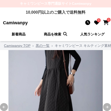
キャミワンピース
専門通販サイト
Camiwanpy
10,000
円以上のご購入で送料無料
0
0
Camiwanpy
新着商品
商品を検索
人気ランキング
Camiwanpy TOP
›
黒の一覧
›
キャミワンピース キルティング素
Previous slide
Ne