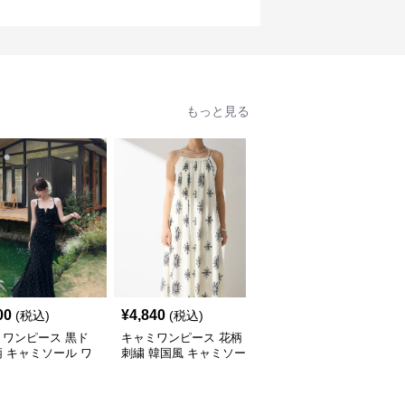
もっと見る
00
¥
4,840
¥
5,400
(税込)
(税込)
(税込)
ミワンピース 黒ド
キャミワンピース 花柄
キャミワンピース 夏 韓
 キャミソール ワ
刺繍 韓国風 キャミソー
国風キャミソール ロン
ス 韓国風
ルワンピース
グワンピース