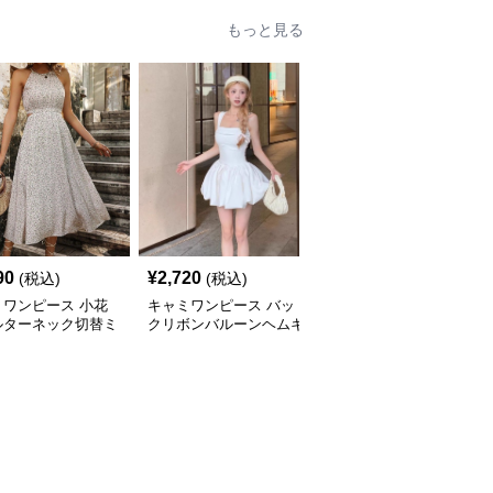
もっと見る
90
¥
2,720
¥
3,640
(税込)
(税込)
(税込)
ミワンピース 小花
キャミワンピース バッ
キャミワンピース ティ
ルターネック切替ミ
クリボンバルーンヘムキ
アードフリル揺れるマキ
丈キャミワンピー
ャミワンピース 白
シ丈キャミソールワンピ
白
ース 白