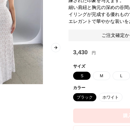
練された印象を与えます。
細い肩紐と胸元の深めの谷間
イリングが完成する優れもの
エレガントで華やかな装いを
ご注文確定か
Next slide
3,430
円
サイズ
S
M
L
カラー
ブラック
ホワイト
購