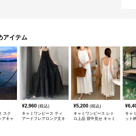
めアイテム
¥
2,960
¥
5,200
¥
6,4
(税込)
(税込)
 スク
キャミワンピース ティ
キャミワンピース レト
キャ
レアキャ
アードフレアロング丈キ
ロ上品 背中見せ キャミ
ット柄
黒
ャミワンピース 黒
ソールワンピース
ンピー