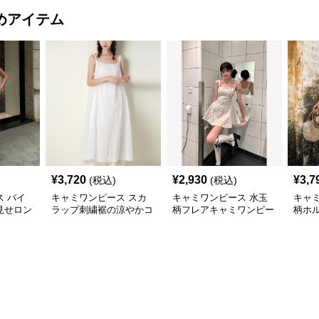
めアイテム
¥
3,720
¥
2,930
¥
3,7
(税込)
(税込)
 バイ
キャミワンピース スカ
キャミワンピース 水玉
キャ
見せロン
ラップ刺繍裾の涼やかコ
柄フレアキャミワンピー
柄ホ
ース 白
ットンキャミワンピー
ス 白
ディ
ス 白
ス 