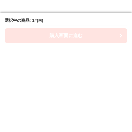
選択中の商品: 1#(M)
選択中の商品: 1#(M)
購入画面に進む
購入画面に進む
Camiwanpy
について
利用規約