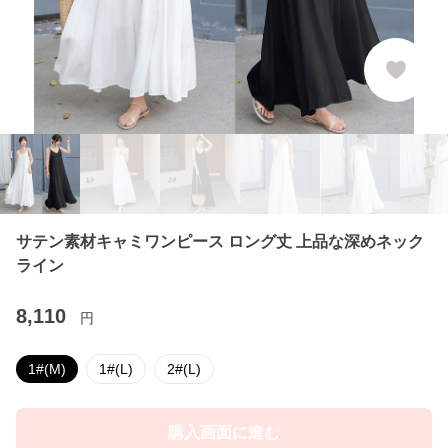
サテン素材キャミワンピース ロング丈 上品な深めネック
ライン
8,110
円
1#(M)
1#(L)
2#(L)
購入画面に進む