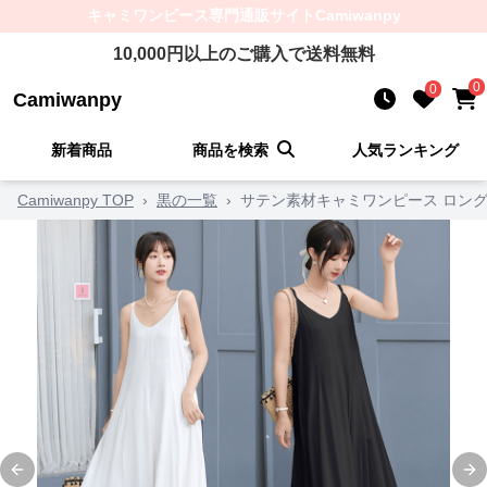
キャミワンピース
専門通販サイト
Camiwanpy
10,000
円以上のご購入で送料無料
0
0
Camiwanpy
新着商品
商品を検索
人気ランキング
Camiwanpy TOP
›
黒の一覧
›
サテン素材キャミワンピース ロング
Previous slide
Ne