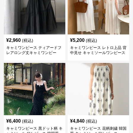
¥
2,960
¥
5,200
(税込)
(税込)
キャミワンピース ティアードフ
キャミワンピース レトロ上品 背
レアロング丈キャミワンピー
中見せ キャミソールワンピース
ス 黒
¥
6,400
¥
4,840
(税込)
(税込)
キャミワンピース 黒ドット柄 キ
キャミワンピース 花柄刺繍 韓国