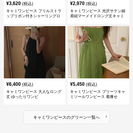
¥
3,620
¥
2,970
(税込)
(税込)
キャミワンピース フリルストラ
キャミワンピース 光沢サテン細
ップリボン付きシャーリングロ
肩紐マーメイドロング丈キャミ
ングキャミワンピース グリー
ワンピース グリーン
ン
¥
6,400
¥
5,450
(税込)
(税込)
キャミワンピース 大人なロング
キャミワンピース プリーツキャ
丈 ゆったりワンピ
ミソールワンピース 着痩せ
›
キャミワンピース
の
グリーン
一覧へ