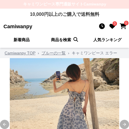
キャミワンピース
専門通販サイト
Camiwanpy
10,000
円以上のご購入で送料無料
0
0
Camiwanpy
新着商品
商品を検索
人気ランキング
Camiwanpy TOP
›
ブルーの一覧
›
キャミワンピース エラー
Previous slide
Ne