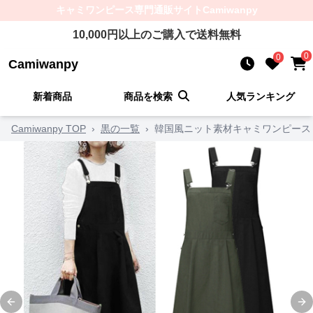
キャミワンピース
専門通販サイト
Camiwanpy
10,000
円以上のご購入で送料無料
0
0
Camiwanpy
新着商品
商品を検索
人気ランキング
Camiwanpy TOP
›
黒の一覧
›
韓国風ニット素材キャミワンピース
Previous slide
Ne