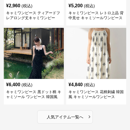
¥
2,960
¥
5,200
(税込)
(税込)
キャミワンピース ティアードフ
キャミワンピース レトロ上品 背
レアロング丈キャミワンピー
中見せ キャミソールワンピース
ス 黒
¥
6,400
¥
4,840
(税込)
(税込)
キャミワンピース 黒ドット柄 キ
キャミワンピース 花柄刺繍 韓国
ャミソール ワンピース 韓国風
風 キャミソールワンピース
›
人気アイテム一覧へ