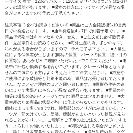
ーサイズ:着丈：120cm バスト：120cm ※サイズについては2-3セ
ンチの誤差があります。 ■採寸の仕方によってサイズが異なる場
合がございますので予めご了承ください。
注意事項:※必ずお読みください※ ■商品はご入金確認後5-10営業
日での発送となります。 ■通常発送後4～7日で到着予定です。 ■
商品準備期間はキャンセルできません。 ■ご注文前に必ず販売条
件・返品条件をお読みください。 ■海外生産の為、多少のキズ、
汚れがある場合がございますので、予めご了承下さい 。 ■大量生
産による個体差が生じます(図柄の位置、パーツの位置、縫い目の
位置等)。あらかじめご理解いただいた上でご注文ください。 ■運
送中に梱包が損傷する場合がございます。クレーム対象となりま
せんので気になる方はよく考えた上でご注文ください。 ■故意や
ご使用による破損等と判別不能の為、返品はお受け致しておりま
せん。なにとぞご理解のほどお願い致します。 ■撮影条件等の違
いによりで実際とは色合いが異なる場合があります。 ■背景の小
物等は撮影の為のイメージですので商品には含まれません。 ■大
量生産のため商品の状態が均一に仕上がらないことがあります。
個体によって多少のほつれ、接着部分のノリがはみ出ている、パ
ーツが一部欠けている、塗装、縫製があまいといった状況が見ら
れることがあります。 ご理解とご了承の上ご注文いただきますよ
う、よろしくお願いいたします。 ■関税が生じる場合がございま
す。詳しくは販売条件をお読みください。 ■海外生産の為、タグ