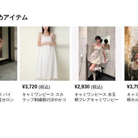
めアイテム
¥
3,720
¥
2,930
¥
3,7
(税込)
(税込)
 バイ
キャミワンピース スカ
キャミワンピース 水玉
キャ
見せロン
ラップ刺繍裾の涼やかコ
柄フレアキャミワンピー
柄ホ
ース 白
ットンキャミワンピー
ス 白
ディ
ス 白
ス 