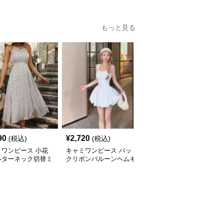
もっと見る
90
¥
2,720
¥
3,640
(税込)
(税込)
(税込)
ミワンピース 小花
キャミワンピース バッ
キャミワンピース ティ
ルターネック切替ミ
クリボンバルーンヘムキ
アードフリル揺れるマキ
丈キャミワンピー
ャミワンピース 白
シ丈キャミソールワンピ
白
ース 白