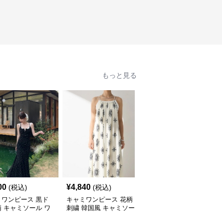
もっと見る
00
¥
4,840
¥
5,400
(税込)
(税込)
(税込)
ミワンピース 黒ド
キャミワンピース 花柄
キャミワンピース 夏 韓
 キャミソール ワ
刺繍 韓国風 キャミソー
国風キャミソール ロン
ス 韓国風
ルワンピース
グワンピース