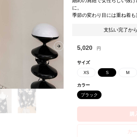
細めの肩紐で女性らしい抜け
に。
季節の変わり目には重ね着も
支払い完了から
5,020
円
Next slide
サイズ
XS
S
M
カラー
ブラック
購
カー