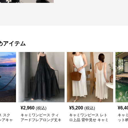
めアイテム
¥
2,960
¥
5,200
¥
6,4
(税込)
(税込)
 スク
キャミワンピース ティ
キャミワンピース レト
キャ
レアキャ
アードフレアロング丈キ
ロ上品 背中見せ キャミ
ット柄
黒
ャミワンピース 黒
ソールワンピース
ンピー