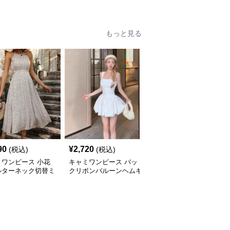
もっと見る
90
¥
2,720
¥
3,640
(税込)
(税込)
(税込)
ミワンピース 小花
キャミワンピース バッ
キャミワンピース ティ
ルターネック切替ミ
クリボンバルーンヘムキ
アードフリル揺れるマキ
丈キャミワンピー
ャミワンピース 白
シ丈キャミソールワンピ
白
ース 白