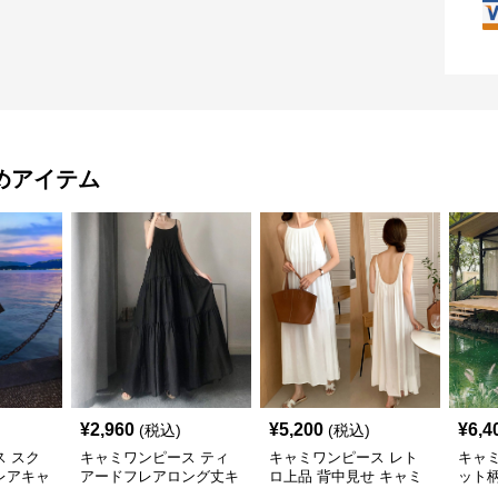
めアイテム
¥
2,960
¥
5,200
¥
6,4
(税込)
(税込)
 スク
キャミワンピース ティ
キャミワンピース レト
キャ
レアキャ
アードフレアロング丈キ
ロ上品 背中見せ キャミ
ット柄
黒
ャミワンピース 黒
ソールワンピース
ンピー