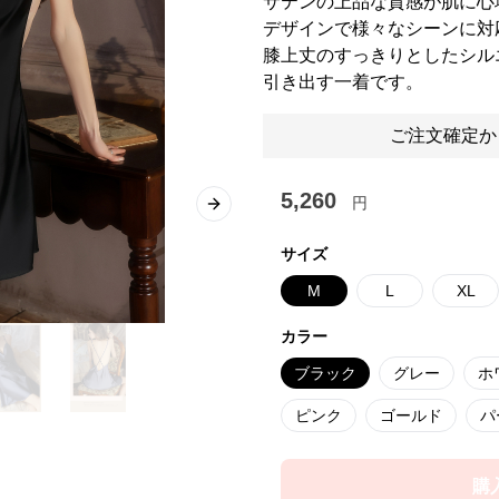
サテンの上品な質感が肌に心
デザインで様々なシーンに対
膝上丈のすっきりとしたシル
引き出す一着です。
ご注文確定か
5,260
円
Next slide
サイズ
M
L
XL
カラー
ブラック
グレー
ホ
ピンク
ゴールド
パ
購