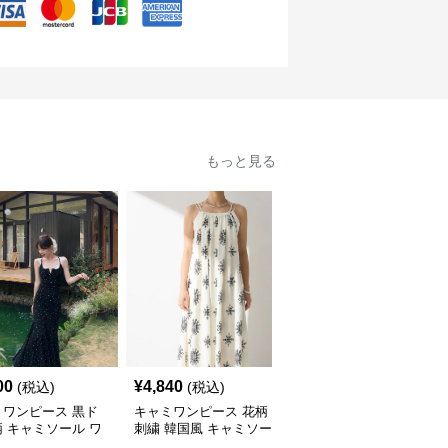
もっと見る
00
¥
4,840
¥
5,400
(税込)
(税込)
(税込)
ミワンピース 黒ド
キャミワンピース 花柄
キャミワンピース 夏 韓
 キャミソール ワ
刺繍 韓国風 キャミソー
国風キャミソール ロン
ス 韓国風
ルワンピース
グワンピース