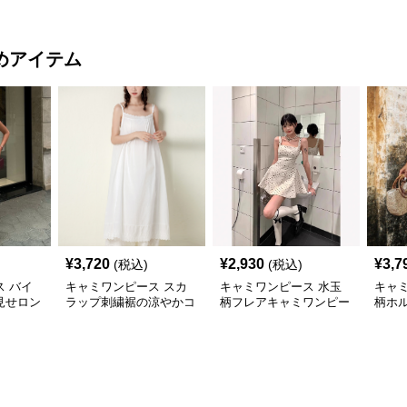
めアイテム
¥
3,720
¥
2,930
¥
3,7
(税込)
(税込)
 バイ
キャミワンピース スカ
キャミワンピース 水玉
キャ
見せロン
ラップ刺繍裾の涼やかコ
柄フレアキャミワンピー
柄ホ
ース 白
ットンキャミワンピー
ス 白
ディ
ス 白
ス 