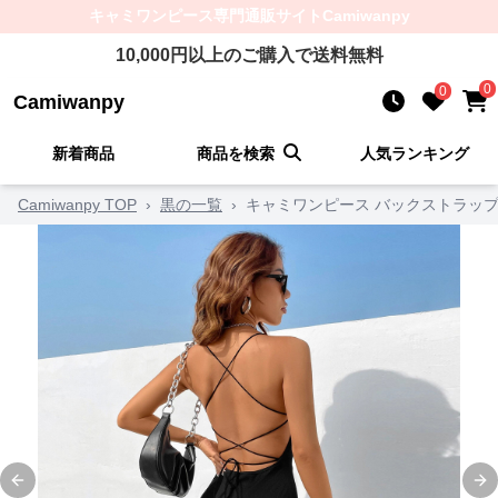
キャミワンピース
専門通販サイト
Camiwanpy
10,000
円以上のご購入で送料無料
0
0
Camiwanpy
新着商品
商品を検索
人気ランキング
Camiwanpy TOP
›
黒の一覧
›
キャミワンピース バックストラッ
Previous slide
Ne