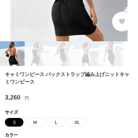
キャミワンピース バックストラップ編み上げニットキャ
ミワンピース
3,260
円
サイズ
S
M
L
XL
カラー