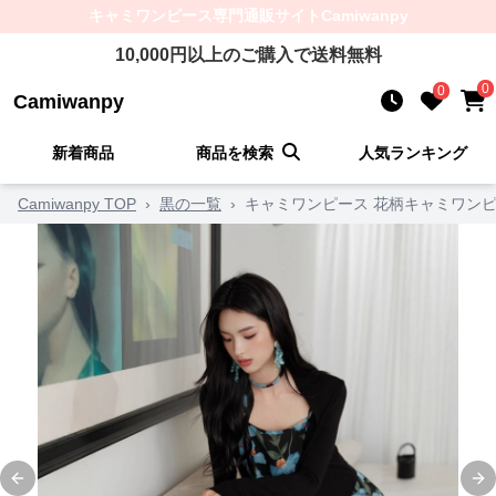
キャミワンピース
専門通販サイト
Camiwanpy
10,000
円以上のご購入で送料無料
0
0
Camiwanpy
新着商品
商品を検索
人気ランキング
Camiwanpy TOP
›
黒の一覧
›
キャミワンピース 花柄キャミワン
Previous slide
Ne