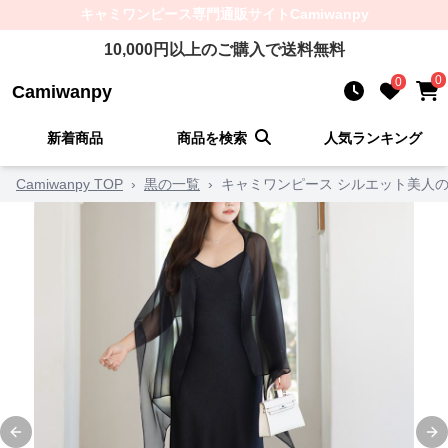
キャミワンピース
専門通販サイト
Camiwanpy
10,000
円以上のご購入で送料無料
0
0
Camiwanpy
新着商品
商品を検索
人気ランキング
Camiwanpy TOP
›
黒の一覧
›
キャミワンピース シルエット美人
Previous slide
Ne