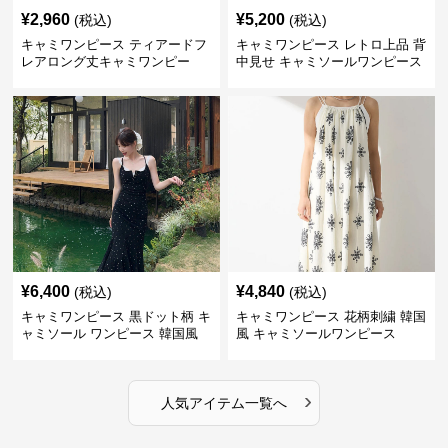
¥
2,960
¥
5,200
(税込)
(税込)
キャミワンピース ティアードフ
キャミワンピース レトロ上品 背
レアロング丈キャミワンピー
中見せ キャミソールワンピース
ス 黒
¥
6,400
¥
4,840
(税込)
(税込)
キャミワンピース 黒ドット柄 キ
キャミワンピース 花柄刺繍 韓国
ャミソール ワンピース 韓国風
風 キャミソールワンピース
›
人気アイテム一覧へ