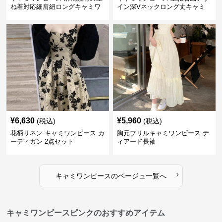
ね着対応細肩紐ロングキャミワ
イン深Vネックロング丈キャミ
ンピース
ワンピース
¥
6,630
¥
5,960
(税込)
(税込)
花柄リネン キャミワンピース カ
胸元フリルキャミワンピース テ
ーディガン 2点セット
ィアード長袖
›
キャミワンピース
の
ベージュ
一覧へ
キャミワンピースピンクのおすすめアイテム