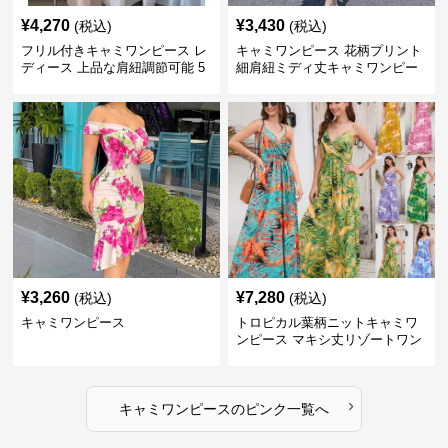
¥
4,270
¥
3,430
(税込)
(税込)
フリル付きキャミワンピース レ
キャミワンピース 花柄プリント
ディース 上品な肩紐調節可能 5
細肩紐ミディ丈キャミワンピー
色展開
ス
¥
3,260
¥
7,280
(税込)
(税込)
キャミワンピース
トロピカル葉柄ニットキャミワ
ンピース マキシ丈リゾートワン
ピース
›
キャミワンピース
の
ピンク
一覧へ