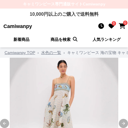
キャミワンピース
専門通販サイト
Camiwanpy
10,000
円以上のご購入で送料無料
0
0
Camiwanpy
新着商品
商品を検索
人気ランキング
Camiwanpy TOP
›
水色の一覧
›
キャミワンピース 海の宝物 キャ
Previous slide
Ne