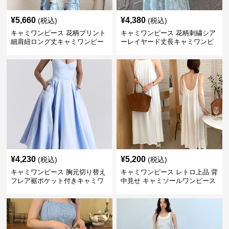
¥
5,660
¥
4,380
(税込)
(税込)
キャミワンピース 花柄プリント
キャミワンピース 花柄刺繍シア
細肩紐ロング丈キャミワンピー
ーレイヤード丈長キャミワンピ
ス
ース
¥
4,230
¥
5,200
(税込)
(税込)
キャミワンピース 胸元切り替え
キャミワンピース レトロ上品 背
フレア裾ポケット付きキャミワ
中見せ キャミソールワンピース
ンピース