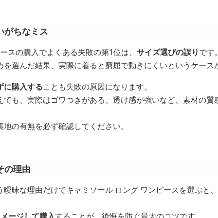
いがちなミス
ピースの購入でよくある失敗の第1位は、
サイズ選びの誤り
です
めを選んだ結果、実際に着ると窮屈で動きにくいというケース
ずに購入する
ことも失敗の原因になります。
えても、実際はゴワつきがある、透け感が強いなど、素材の質
裏地の有無を必ず確認してください。
その理由
う曖昧な理由だけでキャミソール ロング ワンピースを選ぶと
イメージして購入
することが、後悔を防ぐ最大のコツです。