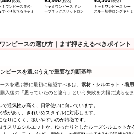
4,880
¥
3,990
¥
3,300
(税込)
(税込)
(税込)
ャミワンピース 艶や
キャミワンピース ドレ
キャミワンピース シー
なすべり落ちるキャミ
ープネックスリットロン
スルー切替ロングキャミ
ンピース
グワンピース
ワンピース
 ワンピースの選び方｜まず押さえるべきポイント
ワンピースを選ぶうえで重要な判断基準
ピースを選ぶ際に最初に確認すべきは、
素材・シルエット・着用
、購入後の「思っていたのと違う」という失敗を大幅に減らせ
ルで通気性が高く、日常使いに向いています。
沢感があり、きれいめスタイルに対応します。
になりにくく、扱いやすいのが特徴です。
沿うスリムシルエットか、ゆったりとしたルーズシルエットか