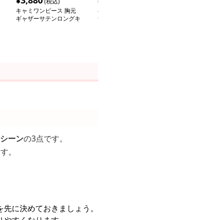
¥
3,880
¥
4,400
¥
4,900
(税込)
(税込)
(税込
キャミワンピース 胸元
キャミワンピース 上品
キャミワンピー
ギャザーサテンロングキ
シルエット光沢ロングキ
見せリボンサテ
ャミワンピース
ャミワンピ
ドレス
シーン
の3点です。
ます。
を先に決めておきましょう。