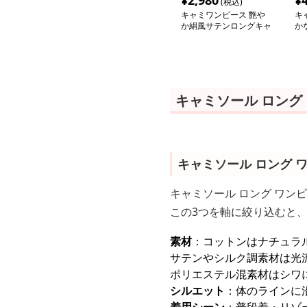
¥
2,980
¥
(税込)
キャミワンピース 艶や
キ
か絹風サテンロングキャ
か
ミワンピース
ワ
キャミソール ロング
キャミソール ロング 
キャミソール ロング ワン
この3つを軸に絞り込むと
素材
：コットンはナチュラ
サテンやシルク調素材は光
ポリエステル混素材はシワ
シルエット
：体のラインに