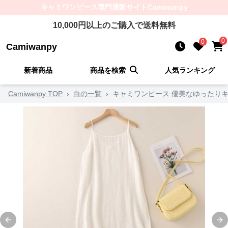
キャミワンピース
専門通販サイト
Camiwanpy
10,000
円以上のご購入で送料無料
0
0
Camiwanpy
新着商品
商品を検索
人気ランキング
Camiwanpy TOP
›
白の一覧
›
キャミワンピース 優美なゆったり
Previous slide
Ne