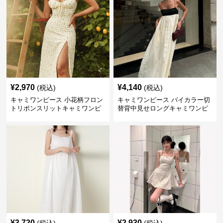
¥
2,970
¥
4,140
(税込)
(税込)
キャミワンピース 小花柄フロン
キャミワンピース バイカラー切
トリボンスリットキャミワンピ
替背中見せロングキャミワンピ
ース
ース 白
¥
3,720
¥
2,930