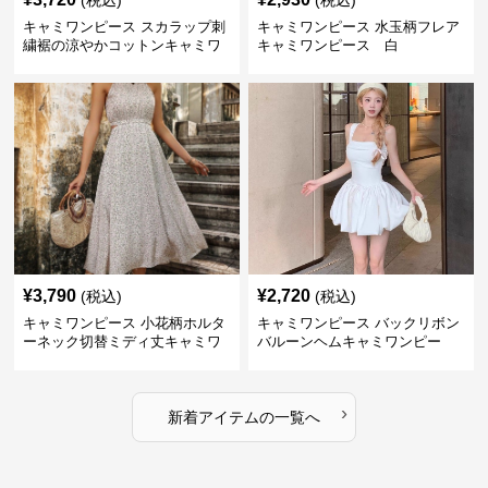
(税込)
(税込)
キャミワンピース スカラップ刺
キャミワンピース 水玉柄フレア
繍裾の涼やかコットンキャミワ
キャミワンピース 白
ンピース 白
¥
3,790
¥
2,720
(税込)
(税込)
キャミワンピース 小花柄ホルタ
キャミワンピース バックリボン
ーネック切替ミディ丈キャミワ
バルーンヘムキャミワンピー
ンピース 白
ス 白
›
新着アイテムの一覧へ