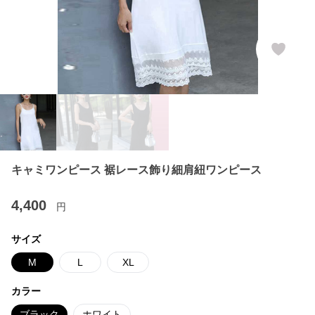
キャミワンピース 裾レース飾り細肩紐ワンピース
4,400
円
サイズ
M
L
XL
カラー
ブラック
ホワイト