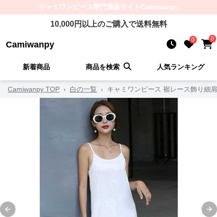
キャミワンピース
専門通販サイト
Camiwanpy
10,000
円以上のご購入で送料無料
0
0
Camiwanpy
新着商品
商品を検索
人気ランキング
Camiwanpy TOP
›
白の一覧
›
キャミワンピース 裾レース飾り細
Previous slide
Ne