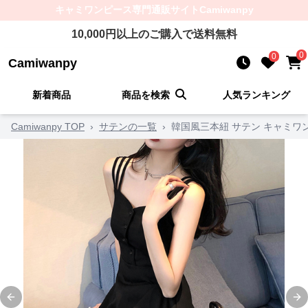
キャミワンピース
専門通販サイト
Camiwanpy
10,000
円以上のご購入で送料無料
0
0
Camiwanpy
新着商品
商品を検索
人気ランキング
Camiwanpy TOP
›
サテンの一覧
›
韓国風三本紐 サテン キャミワ
Previous slide
Ne