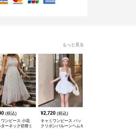
もっと見る
90
¥
2,720
¥
3,640
(税込)
(税込)
(税込)
ミワンピース 小花
キャミワンピース バッ
キャミワンピース ティ
ルターネック切替ミ
クリボンバルーンヘムキ
アードフリル揺れるマキ
丈キャミワンピー
ャミワンピース 白
シ丈キャミソールワンピ