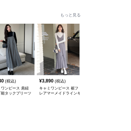
白
ース 白
もっと見る
30
¥
3,890
¥
3,430
(税込)
(税込)
(税込)
ミワンピース 肩紐
キャミワンピース 裾フ
キャミワンピース 深Vネ
可能タックプリーツ
レアマーメイドラインキ
ックポケット付きミディ
スカートワンピース
ャミワンピース
丈キャミワンピース