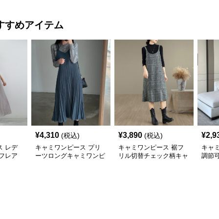
ス 白
ス 
すすめアイテム
¥
4,310
¥
3,890
¥
2,9
(税込)
(税込)
 レデ
キャミワンピース プリ
キャミワンピース 裾フ
キャ
フレア
ーツロングキャミワンピ
リル切替チェック柄キャ
調節
ース
ミワンピース
吊り