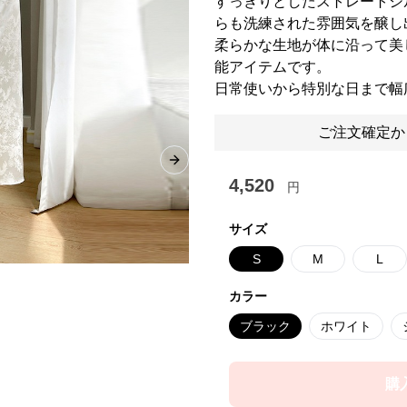
すっきりとしたストレートシ
らも洗練された雰囲気を醸し
柔らかな生地が体に沿って美
能アイテムです。
日常使いから特別な日まで幅
ご注文確定か
Next slide
4,520
円
サイズ
S
M
L
カラー
ブラック
ホワイト
購