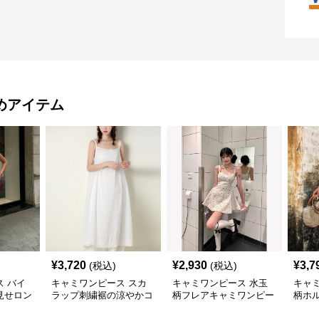
めアイテム
¥
3,720
¥
2,930
¥
3,7
(税込)
(税込)
 バイ
キャミワンピース スカ
キャミワンピース 水玉
キャ
見せロン
ラップ刺繍裾の涼やかコ
柄フレアキャミワンピー
柄ホ
ース 白
ットンキャミワンピー
ス 白
ディ