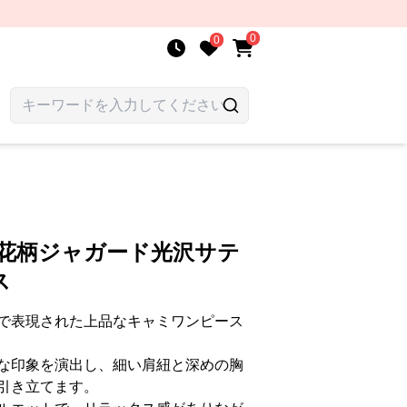
0
0
 花柄ジャガード光沢サテ
ス
で表現された上品なキャミワンピース
な印象を演出し、細い肩紐と深めの胸
引き立てます。