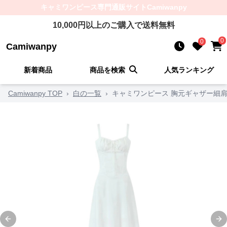
キャミワンピース
専門通販サイト
Camiwanpy
10,000
円以上のご購入で送料無料
0
0
Camiwanpy
新着商品
商品を検索
人気ランキング
Camiwanpy TOP
›
白の一覧
›
キャミワンピース 胸元ギャザー細
Previous slide
Ne