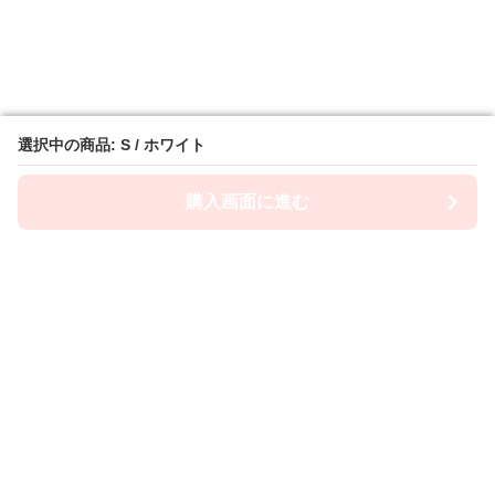
選択中の商品: S / ホワイト
選択中の商品: S / ホワイト
購入画面に進む
購入画面に進む
Camiwanpy
について