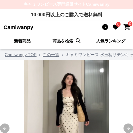
キャミワンピース
専門通販サイト
Camiwanpy
10,000
円以上のご購入で送料無料
0
0
Camiwanpy
新着商品
商品を検索
人気ランキング
Camiwanpy TOP
›
白の一覧
›
キャミワンピース 水玉柄サテンキ
Previous slide
Ne