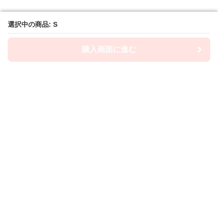
選択中の商品: S
選択中の商品: S
購入画面に進む
購入画面に進む
Camiwanpy
について
利用規約