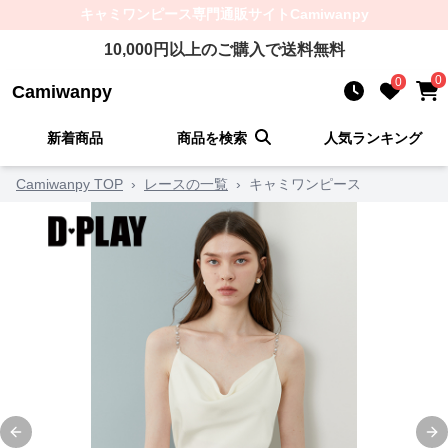
キャミワンピース
専門通販サイト
Camiwanpy
10,000
円以上のご購入で送料無料
0
0
Camiwanpy
新着商品
商品を検索
人気ランキング
Camiwanpy TOP
›
レースの一覧
›
キャミワンピース
Previous slide
Ne