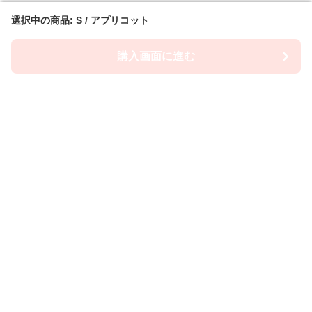
選択中の商品: S / アプリコット
選択中の商品: S / アプリコット
購入画面に進む
購入画面に進む
Camiwanpy
について
利用規約
プライバシー