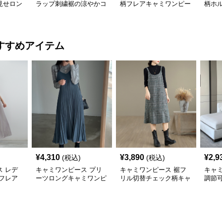
見せロン
ラップ刺繍裾の涼やかコ
柄フレアキャミワンピー
柄ホ
ース 白
ットンキャミワンピー
ス 白
ディ
ス 白
ス 
すすめアイテム
¥
4,310
¥
3,890
¥
2,9
(税込)
(税込)
 レデ
キャミワンピース プリ
キャミワンピース 裾フ
キャ
フレア
ーツロングキャミワンピ
リル切替チェック柄キャ
調節
ース
ミワンピース
吊り