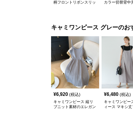
柄フロントリボンスリッ
カラー切替背中
トキャミワンピース
グキャミワンピ
キャミワンピース
グレー
のお
¥
6,920
¥
6,480
(税込)
(税込)
キャミワンピース 縦リ
キャミワンピース
ブニット素材のエレガン
ィース マキシ丈
トキャミワンピース
ロングワンピ