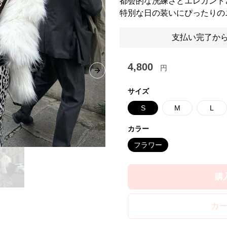
都会的な洗練さとエレガント
特別な日の装いにぴったりの
支払い完了から
4,800
円
Next slide
サイズ
S
M
L
カラー
フラワー
購
カー