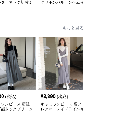
ルターネック切替ミ
クリボンバルーンヘムキ
アードフリル揺れるマキ
丈キャミワンピー
ャミワンピース 白
シ丈キャミソールワンピ
白
ース 白
もっと見る
30
¥
3,890
¥
3,430
(税込)
(税込)
(税込)
ミワンピース 肩紐
キャミワンピース 裾フ
キャミワンピース 深Vネ
可能タックプリーツ
レアマーメイドラインキ
ックポケット付きミディ
スカートワンピース
ャミワンピース
丈キャミワンピース