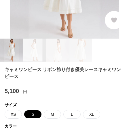
キャミワンピース リボン飾り付き優美レースキャミワン
ピース
5,100
円
サイズ
XS
S
M
L
XL
カラー