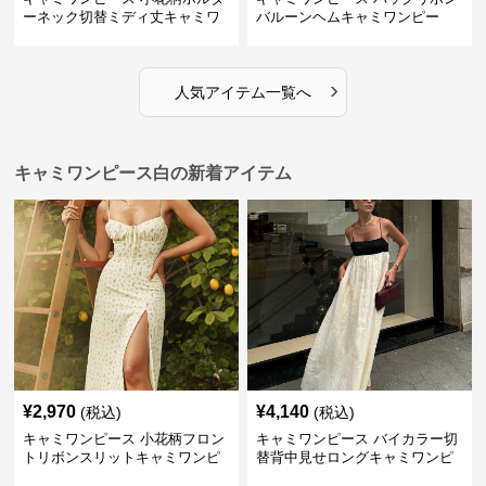
ーネック切替ミディ丈キャミワ
バルーンヘムキャミワンピー
ンピース 白
ス 白
›
人気アイテム一覧へ
キャミワンピース白の新着アイテム
¥
2,970
¥
4,140
(税込)
(税込)
キャミワンピース 小花柄フロン
キャミワンピース バイカラー切
トリボンスリットキャミワンピ
替背中見せロングキャミワンピ
ース
ース 白