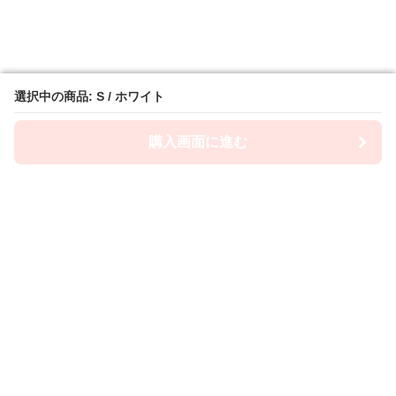
選択中の商品: S / ホワイト
選択中の商品: S / ホワイト
購入画面に進む
購入画面に進む
Camiwanpy
について