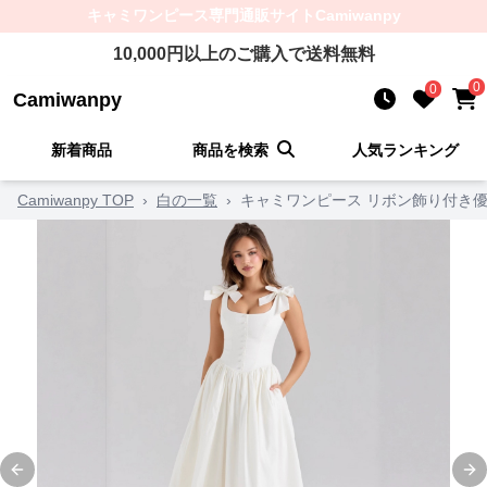
キャミワンピース
専門通販サイト
Camiwanpy
10,000
円以上のご購入で送料無料
0
0
Camiwanpy
新着商品
商品を検索
人気ランキング
Camiwanpy TOP
›
白の一覧
›
キャミワンピース リボン飾り付き
Previous slide
Ne