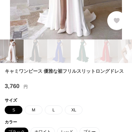
キャミワンピース 優雅な裾フリルスリットロングドレス
3,760
円
サイズ
S
M
L
XL
カラー
ブラック
ホワイト
レッド
ブルー