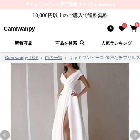
キャミワンピース
専門通販サイト
Camiwanpy
10,000
円以上のご購入で送料無料
0
0
Camiwanpy
新着商品
商品を検索
人気ランキング
Camiwanpy TOP
›
白の一覧
›
キャミワンピース 優雅な裾フリル
Previous slide
Ne