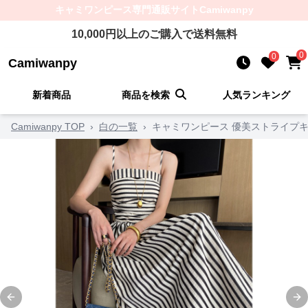
キャミワンピース
専門通販サイト
Camiwanpy
10,000
円以上のご購入で送料無料
0
0
Camiwanpy
新着商品
商品を検索
人気ランキング
Camiwanpy TOP
›
白の一覧
›
キャミワンピース 優美ストライプ
Previous slide
Ne