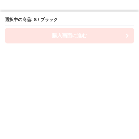
選択中の商品: S / ブラック
選択中の商品: S / ブラック
購入画面に進む
購入画面に進む
Camiwanpy
について
利用規約