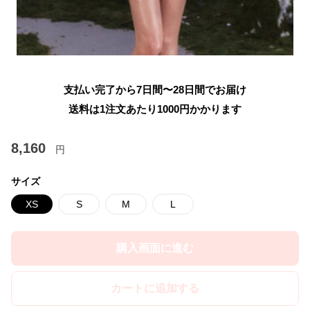
支払い完了から7日間〜28日間でお届け
送料は1注文あたり
1000
円かかります
8,160
円
サイズ
XS
S
M
L
購入画面に進む
カートに追加する