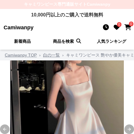
キャミワンピース
専門通販サイト
Camiwanpy
10,000
円以上のご購入で送料無料
0
0
Camiwanpy
新着商品
商品を検索
人気ランキング
Camiwanpy TOP
›
白の一覧
›
キャミワンピース 艶やか優美キャ
Previous slide
Ne