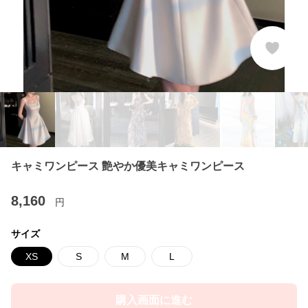
キャミワンピース 艶やか優美キャミワンピース
8,160
円
サイズ
XS
S
M
L
購入画面に進む