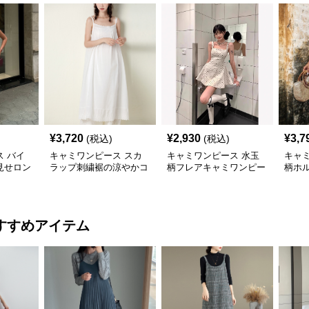
¥
3,720
¥
2,930
¥
3,7
(税込)
(税込)
 バイ
キャミワンピース スカ
キャミワンピース 水玉
キャ
見せロン
ラップ刺繍裾の涼やかコ
柄フレアキャミワンピー
柄ホ
ース 白
ットンキャミワンピー
ス 白
ディ
ス 白
ス 
すすめアイテム