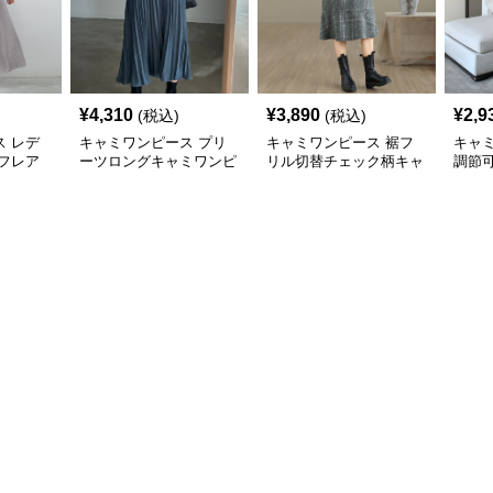
¥
4,310
¥
3,890
¥
2,9
(税込)
(税込)
 レデ
キャミワンピース プリ
キャミワンピース 裾フ
キャ
フレア
ーツロングキャミワンピ
リル切替チェック柄キャ
調節
ース
ミワンピース
吊り