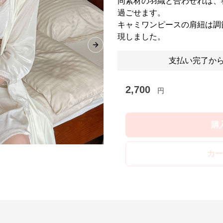
同素材の羽織と合わせれば、
過ごせます。
キャミワンピースの肩紐は調
現しました。
Next slide
支払い完了から
2,700
円
購
カー