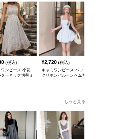
90
¥
2,720
¥
3,640
(税込)
(税込)
(税込)
ミワンピース 小花
キャミワンピース バッ
キャミワンピース ティ
ルターネック切替ミ
クリボンバルーンヘムキ
アードフリル揺れるマキ
丈キャミワンピー
ャミワンピース 白
シ丈キャミソールワンピ
白
ース 白
もっと見る