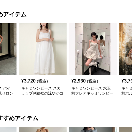
めアイテム
¥
3,720
¥
2,930
¥
3,7
(税込)
(税込)
 バイ
キャミワンピース スカ
キャミワンピース 水玉
キャ
見せロン
ラップ刺繍裾の涼やかコ
柄フレアキャミワンピー
柄ホ
ース 白
ットンキャミワンピー
ス 白
ディ
ス 白
ス 
すすめアイテム