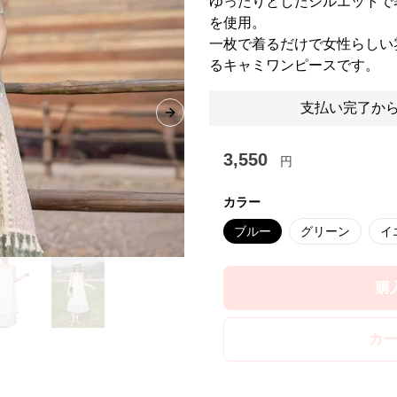
ゆったりとしたシルエットで
を使用。
一枚で着るだけで女性らしい
るキャミワンピースです。
支払い完了から
Next slide
3,550
円
カラー
ブルー
グリーン
イ
購
カー