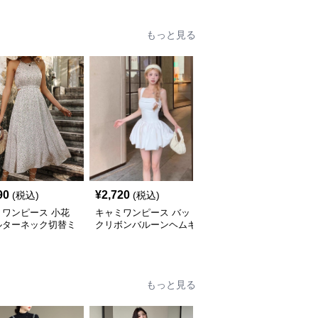
もっと見る
90
¥
2,720
¥
3,640
(税込)
(税込)
(税込)
ミワンピース 小花
キャミワンピース バッ
キャミワンピース ティ
ルターネック切替ミ
クリボンバルーンヘムキ
アードフリル揺れるマキ
丈キャミワンピー
ャミワンピース 白
シ丈キャミソールワンピ
白
ース 白
もっと見る