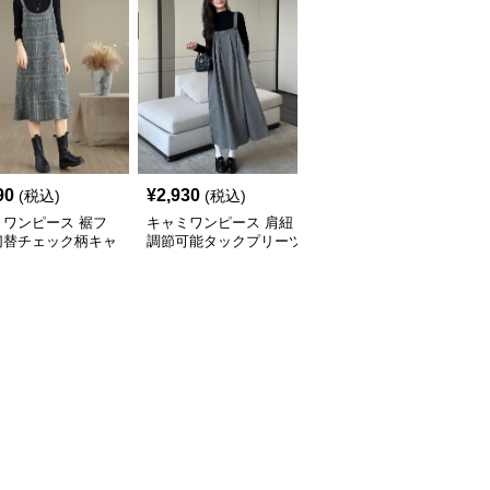
90
¥
2,930
¥
3,890
(税込)
(税込)
(税込)
ミワンピース 裾フ
キャミワンピース 肩紐
キャミワンピース 裾フ
切替チェック柄キャ
調節可能タックプリーツ
レアマーメイドラインキ
ンピース
吊りスカートワンピース
ャミワンピース